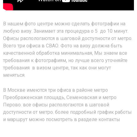
В нашем фото центре можно сделать фотографии на
любую визу. Занимает эта процедура о 5 до 10 минут.
Офисы распологаются в шаговой доступности от метро.
Всего три офиса в СВАО. Фото на визу должна быть
качественной обработка минимальная, Мы знаем все
требования к фотографиям, но лучше всего уточняйте
требования в визом центре, так как они могут
меняться.
В Москве имеются три офиса в районе метро
Преображенская площадь, Семеновская и метро
Перово. все офисы распологаются в шаговой
доступности от метро. более подробный график работы
и маршрут можно посмотреть в разделе контакты