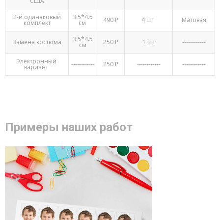
США
2-й одинаковый
3.5*4.5
490 ₽
4 шт
Матовая
комплект
см
3.5*4.5
Замена костюма
250 ₽
1 шт
------------
см
Электронный
------------
250 ₽
------------
------------
вариант
Примеры наших работ