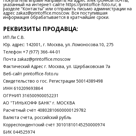
Покупатель вправе направить на адрес электронной почты,
указанный на интернет-сайте https://printoffice-foto.ru/, в
разделе “Контакты” или отправить письмо администрации на
адрес zakaz@printoffice.moscow. Вся поступившая
информация обрабатывается в кратчайшие сроки.
РЕКВИЗИТЫ ПРОДАВЦА:
ИП Ли С.В.
Юр. адрес: 142001, г. Москва, ул. Ломоносова.10, 275
Телефон +7 (977) 366-44-01
Почта zakaz@printoffice.moscow
Фактический Адрес г. Москва, ул. Щербаковская 7а
Веб-сайт printoffice-foto.ru
Свидетельство о гос. Регистрации 50014389498
ИНН 610209693864
ОГРНИП 316500900052231
АО "ТИНЬКОФФ БАНК" г. МОСКВА
Расчётный счёт 40802810600000129782
Валюта счёта, российский рубль
Корреспондентский счёт 30101810145250000974
БИК 044525974