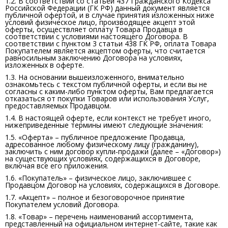
1.2. В соответствии со статьей 437 Гражданского Кодекса
Российской Федерации (ГК РФ) данный документ является
публичной офертой, и в случае принятия изложенных ниже
условий физическое лицо, производящее акцепт этой
оферты, осуществляет оплату Товара Продавца в
соответствии с условиями настоящего Договора. В
соответствии с пунктом 3 статьи 438 ГК РФ, оплата Товара
Покупателем является акцептом оферты, что считается
равносильным заключению Договора на условиях,
изложенных в оферте.
1.3. На основании вышеизложенного, внимательно
ознакомьтесь с текстом публичной оферты, и если вы не
согласны с каким-либо пунктом оферты, Вам предлагается
отказаться от покупки Товаров или использования Услуг,
предоставляемых Продавцом.
1.4. В настоящей оферте, если контекст не требует иного,
нижеприведенные термины имеют следующие значения:
1.5. «Оферта» – публичное предложение Продавца,
адресованное любому физическому лицу (гражданину),
заключить с ним договор купли-продажи (далее – «Договор»)
на существующих условиях, содержащихся в Договоре,
включая все его приложения.
1.6. «Покупатель» – физическое лицо, заключившее с
Продавцом Договор на условиях, содержащихся в Договоре.
1.7. «Акцепт» – полное и безоговорочное принятие
Покупателем условий Договора.
1.8. «Товар» – перечень наименований ассортимента,
представленный на официальном интернет-сайте, такие как