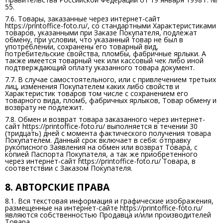
55.
7.6. Товары, заказанные через интернет-сайт
https://printoffice-foto.ru/, со стандартными Характеристиками
товаров, указанными при Заказе Покупателя, подлежат
обмену, при условии, что указанный товар не был в
употреблении, сохранены его товарный вид,
потребительские свойства, пломбы, фабричные ярлыки. А
также имеется товарный чек или кассовый чек либо иной
подтверждающий оплату указанного товара документ.
7.7. В случае самостоятельного, или с привлечением третьих
лиц, изменения Покупателем каких либо свойств и
Характеристик товаров том числе с сохранением его
товарного вида, пломб, фабричных ярлыков, Товар обмену и
возврату не подлежит.
7.8. Обмен и возврат товара заказанного через интернет-
сайт https://printoffice-foto.ru/ выполняется в течении 30
(тридцать) дней с момента фактического получения товара
Покупателем. Данный срок включает в себя: отправку
рукописного Заявления на обмен или возврат Товара, с
копией Паспорта Покупателя, а так же приобретенного
через интернет-сайт https://printoffice-foto.ru/ Товара, в
соответствии с Заказом Покупателя.
8. АВТОРСКИЕ ПРАВА
8.1. Вся текстовая информация и графические изображения,
размещенные на интернет-сайте https://printoffice-foto.ru/
являются собственностью Продавца и/или производителей
Товара.