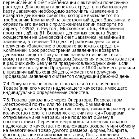
перечисления в счет компенсации фактически понесенных
расходов. Для возврата денежных средств на банковскую
карту Заказчику необходимо заполнить «Заявление о
возврате денежных средств», которое высылается по
требованию Компанией на электронный адрес Заказчика, и
оправить его вместе с приложением копии паспорта по
адресу: 143962, г. Реутов , Московская обл., Юбилейный
проспект , д5, кв 81. Возврат денежных средств будет
осуществлен на банковский счет Заказчика, указанный в
заявлении, в течение 10 (Десяти) рабочих дней со дня
получения «Заявление о возврате денежных средств»
Компанией. Срок рассмотрения Заявления и возврата
денежных средств Покупателю начинает исчисляться с
момента получения Продавцом Заявления и рассчитывается
в рабочих днях без учета праздников/выходных дней. Если
заявление поступило Продавцу после 18.00 рабочего дня или
в праздничный/выходной день, моментом получения
Продавцом Заявления считается следующий рабочий день.
7.4. Покупатель не вправе отказаться от оплаченного
Товара (или его части) надлежащего качества, имеющего
индивидуально определённые свойства.
7.5. Товары заказанные через Оператора, Посредством
Электронной почты или по Телефону, с указанием
Индивидуальных Характеристик товара, таких как размер или
количество полотен в комплекте, считаются «Товарами
отпускаемыми на метраж» и не подлежат обмену в
соответствии с Перечнем непродовольственных товаров
надлежащего качества, не подлежащих возврату или обмену
на аналогичный товар другого размера, формы, габарита,
фасона, расцветки или комплектации, Постановления
Правительства Российской Федерации от 19 января 1998 г. №