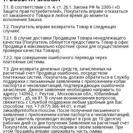
7.1. В соответствии с п. 4. ст. 26.1. Закона РФ № 2300-I «О
Защите прав потребителей», Покупатель вправе отказаться
от заказанного Товара в любое время до момента
исполнения Заказа.
7.2. Покупатель вправе возвратить Товар в следующих
случаях:
7.2.1. В случае доставки Продавцом Товара ненадлежащего
качества (Покупатель обязуется предоставить Товар в офис
Продавца в максимально короткие сроки для осуществления
проверки качества Товара);
7.2.2. при совершении ошибочного перевода через
платежные системы.
7.3. Для возврата денежных средств, зачисленных на
расчетный счет Продавца ошибочно, посредством
платежных систем, Покупатель должен обратиться в Службу
поддержки с письменным заявлением с приложением копии
паспорта и чеков/квитанций, подтверждающих ошибочное
зачисление. Данное заявление необходимо направить по
адресу: 143962, г. Реутов , Московская обл., Юбилейный
проспект , д5, кв 81. В случае возникновения вопросов,
свяжитесь с Службой поддержки любым удобным для Вас
способом: тел. +7 (977) 366-44-01, e-mail:
zakaz@printoffice.moscow. После получения письменного
заявления с приложением копии паспорта и чеков/квитанций,
Представитель производит возврат в срок до 10 (десяти)
рабочих дней со дня получения Заявления на расчетный счет
Покупателя, указанный последним в своем заявлении. При
этом Продавец вправе удерживать часть суммы