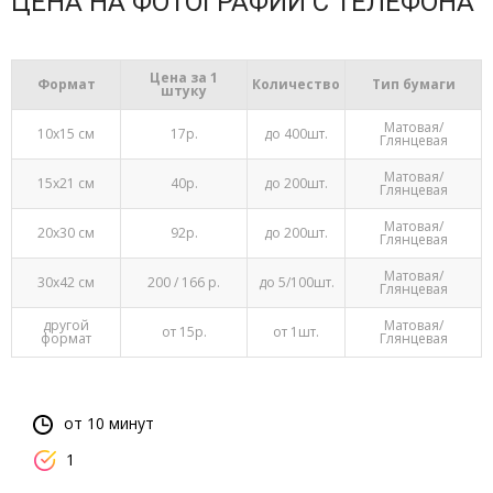
ЦЕНА НА ФОТОГРАФИИ С ТЕЛЕФОНА
Цена за 1
Формат
Количество
Тип бумаги
штуку
Матовая/
10х15 см
17р.
до 400шт.
Глянцевая
Матовая/
15х21 см
40р.
до 200шт.
Глянцевая
Матовая/
20х30 см
92р.
до 200шт.
Глянцевая
Матовая/
30х42 см
200 / 166 р.
до 5/100шт.
Глянцевая
другой
Матовая/
от 15р.
от 1шт.
формат
Глянцевая
от 10 минут
1