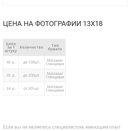
ЦЕНА НА ФОТОГРАФИИ 13Х18
Цена
Тип
за 1
Количество
бумаги
штуку
Матовая/
40 р.
до 100шт.
Глянцевая
Матовая/
35 р.
до 200шт.
Глянцевая
Матовая/
34 р.
от 201шт.
Глянцевая
Если вы не являетесь специалистом, имеющим опыт