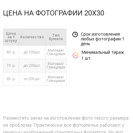
ЦЕНА НА ФОТОГРАФИИ 20Х30
Цена
Срок изготовления
Тип
за 1
Количество
любых фотографии 1
бумаги
штуку
день
Матовая/
Минимальный тираж
80 р.
до 100шт.
Глянцевая
1 шт.
Матовая/
70 р.
до 200шт.
Глянцевая
Матовая/
65 р.
от 201шт.
Глянцевая
Разместить заказ на изготовление фото такого размера
не проблема. Практически все фотоателье работают с
печатью изображений стандартных форматов. Но вот